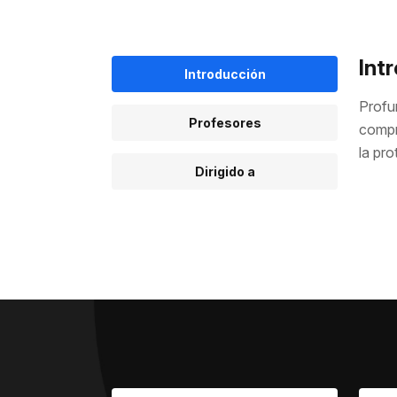
Int
Introducción
Profun
Profesores
compre
la pro
Dirigido a