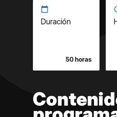
Duración
50 horas
Contenid
program