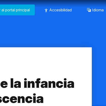
r al portal principal
Accesibilidad
Idioma
 la infancia
scencia