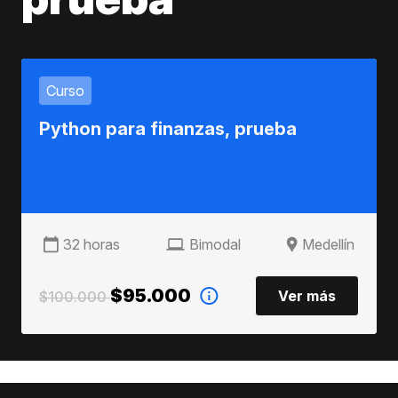
Curso
Python para finanzas, prueba
32 horas
Bimodal
Medellín
$95.000
Ver más
$100.000