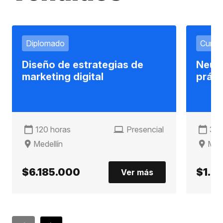
Diplomado
Curso
Diseño de estrategias de
Neuro
marketing digital
práct
120 horas
Presencial
32 
Medellín
Mede
$6.185.000
$1.9
Ver más